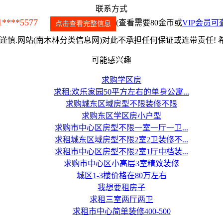
联系方式
1****5577
(查看需要80金币或
VIP会员可
点击查看完整信息
慎.网站(南木林分类信息网)对此不承担任何保证或连带责任!
可能感兴趣
求购学区房
求租:欢乐家园50平方左右的单身公寓...
求购城东区域房型不限装修不限
求购东区学区房小户型
求购市中心区房型不限一室一厅一卫...
求租城东区域房型不限2室2卫装修不...
求租市中心区房型不限2室1厅中档装...
求购市中心区小高层3室精致装修
城区1-3楼价格在80万左右
我想要租房子
求租三室两厅两卫
求租市中心简单装修400-500