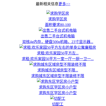
最新相关信息
更多>>
求购学区房
面积要求80-100
出售二手台式机电脑
双核4g内存，硬盘500g机箱，23寸显示器...
求租:欢乐家园50平方左...
求租:欢乐家园50平方一室一厅一厨一卫一...
求购城东区域房型不限...
求购城东区域房型不限装修不限
求购东区学区房小户型
求购东区学区房小户型
切配工